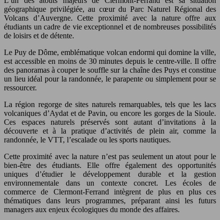
L’un des atouts majeurs de Clermont-Ferrand est sa situation
géographique privilégiée, au cœur du Parc Naturel Régional des
Volcans d’Auvergne. Cette proximité avec la nature offre aux
étudiants un cadre de vie exceptionnel et de nombreuses possibilités
de loisirs et de détente.
Le Puy de Dôme, emblématique volcan endormi qui domine la ville,
est accessible en moins de 30 minutes depuis le centre-ville. Il offre
des panoramas à couper le souffle sur la chaîne des Puys et constitue
un lieu idéal pour la randonnée, le parapente ou simplement pour se
ressourcer.
La région regorge de sites naturels remarquables, tels que les lacs
volcaniques d’Aydat et de Pavin, ou encore les gorges de la Sioule.
Ces espaces naturels préservés sont autant d’invitations à la
découverte et à la pratique d’activités de plein air, comme la
randonnée, le VTT, l’escalade ou les sports nautiques.
Cette proximité avec la nature n’est pas seulement un atout pour le
bien-être des étudiants. Elle offre également des opportunités
uniques d’étudier le développement durable et la gestion
environnementale dans un contexte concret. Les écoles de
commerce de Clermont-Ferrand intègrent de plus en plus ces
thématiques dans leurs programmes, préparant ainsi les futurs
managers aux enjeux écologiques du monde des affaires.