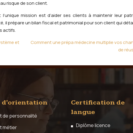
au risque de son client.
l’unique mission est d’aider ses clients à maintenir leur pat
é, il prépare un bilan fiscal et patrimonial pour son client qui déta
 actifs.
système et
Comment une prépa médecine multiplie vos cha
de réus
 d'orientation
Certification de
langue
t de personnalité
Diplôme licence
t métier