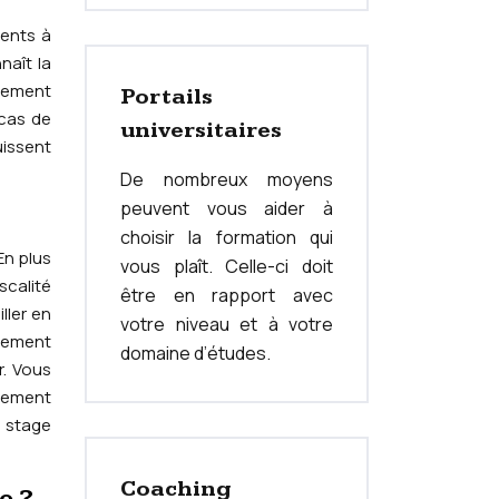
ients à
naît la
alement
Portails
 cas de
universitaires
uissent
De nombreux moyens
peuvent vous aider à
choisir la formation qui
En plus
vous plaît. Celle-ci doit
scalité
être en rapport avec
ller en
votre niveau et à votre
gnement
domaine d’études.
r. Vous
agement
n stage
Coaching
e ?