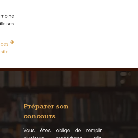
rimoine
ille ses
nces
site
Préparer son
concours
Vous êtes obligé de remplir