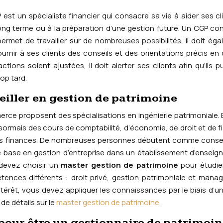
est un spécialiste financier qui consacre sa vie à aider ses cl
ng terme ou à la préparation d’une gestion future. Un CGP con
 permet de travailler sur de nombreuses possibilités. Il doit ég
urnir à ses clients des conseils et des orientations précis en
ctions soient ajustées, il doit alerter ses clients afin qu’ils p
op tard.
eiller en gestion de patrimoine
ce proposent des spécialisations en ingénierie patrimoniale. 
sormais des cours de comptabilité, d’économie, de droit et de fi
eurs finances. De nombreuses personnes débutent comme consei
e base en gestion d’entreprise dans un établissement d’ensei
 devez choisir un
master gestion de patrimoine
pour étudie
ences différents : droit privé, gestion patrimoniale et man
intérêt, vous devez appliquer les connaissances par le biais d’u
de détails sur le
master gestion de patrimoine
.
 pour être un gestionnaire de patrimoin