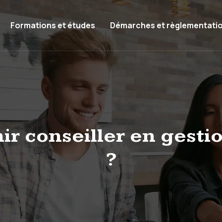
Formations et études
Démarches et règlementati
 conseiller en gesti
?