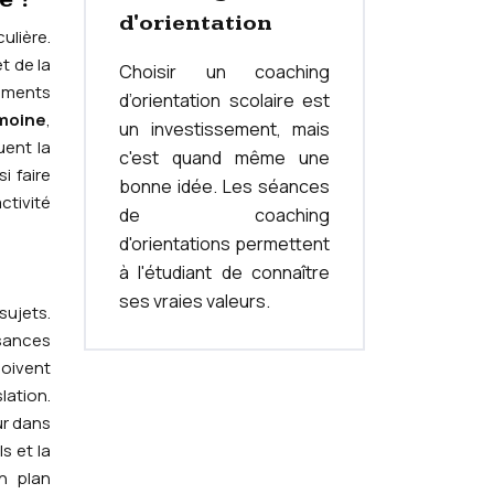
d'orientation
ulière.
t de la
Choisir un coaching
pements
d’orientation scolaire est
imoine
,
un investissement, mais
uent la
c'est quand même une
i faire
bonne idée. Les séances
ctivité
de coaching
d'orientations permettent
à l'étudiant de connaître
ses vraies valeurs.
sujets.
ssances
doivent
lation.
ur dans
s et la
n plan