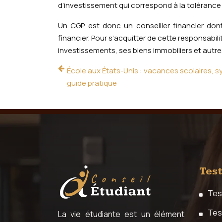
d’investissement qui correspond à la tolérance 
Un CGP est donc un conseiller financier dont 
financier. Pour s’acquitter de cette responsabilit
investissements, ses biens immobiliers et autres
École aux États-Unis : vacances scolaires, 
guide pratique
Test
Tes
Tes
La vie étudiante est un élément